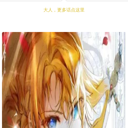
大人，更多话点这里