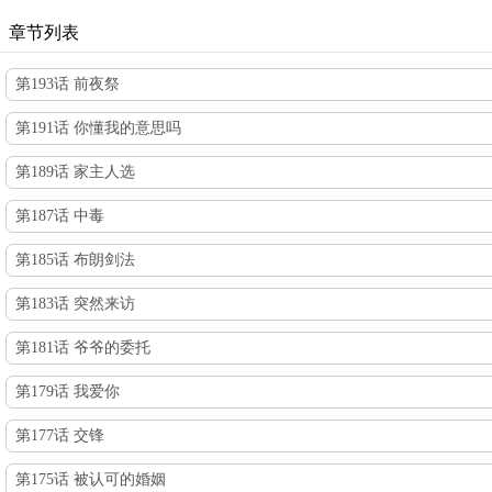
章节列表
第193话 前夜祭
第191话 你懂我的意思吗
第189话 家主人选
第187话 中毒
第185话 布朗剑法
第183话 突然来访
第181话 爷爷的委托
第179话 我爱你
第177话 交锋
第175话 被认可的婚姻