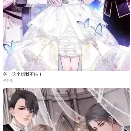
爸，这个婚我不结！
番外8: