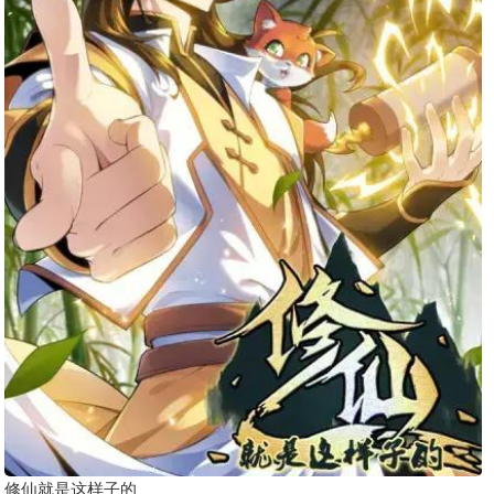
修仙就是这样子的