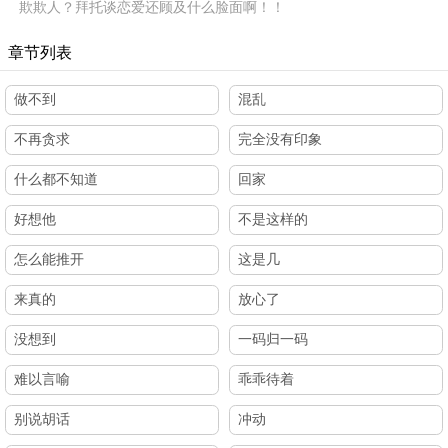
欺欺人？拜托谈恋爱还顾及什么脸面啊！！
章节列表
做不到
混乱
不再贪求
完全没有印象
什么都不知道
回家
好想他
不是这样的
怎么能推开
这是几
来真的
放心了
没想到
一码归一码
难以言喻
乖乖待着
别说胡话
冲动