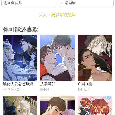
进来坐会儿
一塌糊涂
大人，更多话点这里
你可能还喜欢
黑化大公总想欺君
放学等我
亡国血脉
56_询问大公
做不到
都听见了