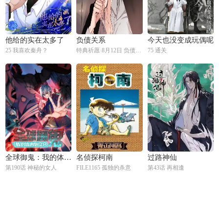
他给的实在太多了
负债关系
今天也没变成玩偶呢
25 我喜欢秦舟？
特典祈愿·8月12日 负债关系 异世界禁忌之恋
75 通关
全球御鬼：我的体内有亿只鬼
名侦探柯南
过路神仙
第190话 神秘的女人
FILE1165 孤独的杀意
第43话 再相逢