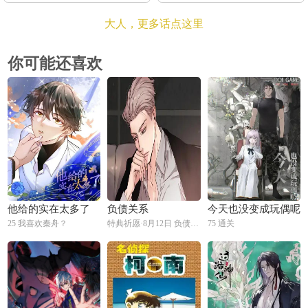
大人，更多话点这里
你可能还喜欢
他给的实在太多了
负债关系
今天也没变成玩偶呢
25 我喜欢秦舟？
特典祈愿·8月12日 负债关系 异世界禁忌之恋
75 通关