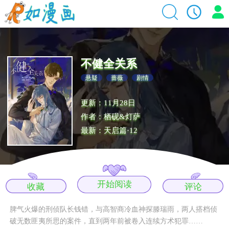
不健全关系
悬疑
蔷薇
剧情
更新：11月28日
作者：栖砚&灯萨
最新：天启篇·12
开始阅读
收藏
评论
脾气火爆的刑侦队长钱错，与高智商冷血神探滕瑞雨，两人搭档侦
破无数匪夷所思的案件，直到两年前被卷入连续方术犯罪……