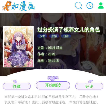
过分扮演了领养女儿的角色
少女
生活
日常
更新：06月15日
作者：라콰
最新：第35话
开始阅读
收藏
评论
当我第一次进入这本书时,我的目标就是生存下去。 尽量小心地！
长久地！幸福地！ 因此，我拼命地生活着。 本来打算慢慢独立，