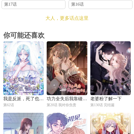
第17话
第16话
大人，更多话点这里
你可能还喜欢
我是反派，死了也没关系吗？
功力全失后我靠碰瓷求生
老婆粉了解一下
第62话
第20话 我对你负责
第130话 完结篇