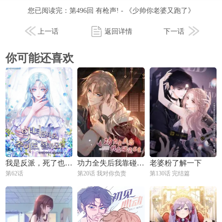
您已阅读完：
第496回 有枪声! - 《少帅你老婆又跑了》
上一话
返回详情
下一话
你可能还喜欢
我是反派，死了也没关系吗？
功力全失后我靠碰瓷求生
老婆粉了解一下
第62话
第20话 我对你负责
第130话 完结篇