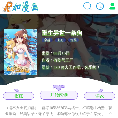
重生异世一条狗
穿越
玄幻
古风
更新：06月13日
作者：有欧气工厂
最新：320 努力工作吧，狗系统！
开始阅读
收藏
评论
（请不要重复加群）：群④1056362633网络十几杠精选手杨善，职
业黑粉，经典语录：老子穿成一条狗都比你强！终于在某天，一个