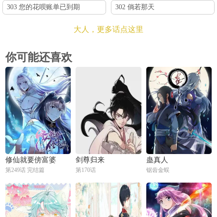
303 您的花呗账单已到期
302 倘若那天
大人，更多话点这里
你可能还喜欢
修仙就要傍富婆
剑尊归来
蛊真人
第249话 完结篇
第170话
锯齿金蜈