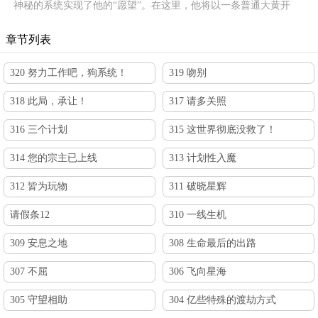
神秘的系统实现了他的“愿望”。在这里，他将以一条普通大黄开
场，逆袭打脸狗傲天？请开始你的表演……
章节列表
320 努力工作吧，狗系统！
319 吻别
318 此局，承让！
317 请多关照
316 三个计划
315 这世界彻底没救了！
314 您的宗主已上线
313 计划性入魔
312 皆为玩物
311 破晓星辉
请假条12
310 一线生机
309 安息之地
308 生命最后的出路
307 不屈
306 飞向星海
305 守望相助
304 亿些特殊的渡劫方式